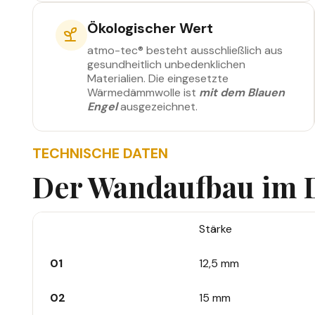
Ökologischer Wert
atmo-tec® besteht ausschließlich aus
gesundheitlich unbedenklichen
Materialien. Die eingesetzte
Wärmedämmwolle ist
mit dem Blauen
Engel
ausgezeichnet.
TECHNISCHE DATEN
Der Wandaufbau im D
#
Stärke
01
12,5 mm
02
15 mm