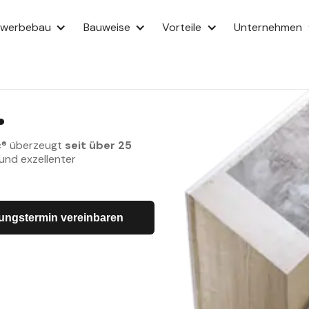
OLOGIE
ewerbebau
Bauweise
Vorteile
Unternehmen
hr
.
c® überzeugt
seit über 25
und exzellenter
ungstermin vereinbaren