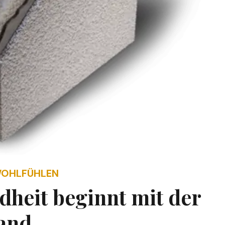
WOHLFÜHLEN
heit beginnt mit der
and.