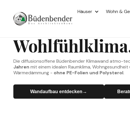
ATMO-TEC® · DIFFUSIONSOFFENE TECHN
Häuser
Wohn & G
Die Wand für I
Wohlfühlklima
Die diffusionsoffene Büdenbender Klimawand atmo-te
Jahren
mit einem idealen Raumklima, Wohngesundheit 
Wärmedämmung -
ohne PE-Folien und Polysterol
.
Wandaufbau entdecken
→
→
Berat