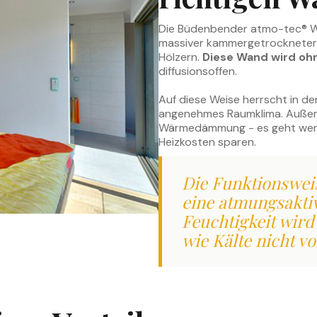
Die Büdenbender atmo-tec® Wa
massiver kammergetrockneter 
Hölzern.
Diese Wand wird ohn
diffusionsoffen.
Auf diese Weise herrscht in 
angenehmes Raumklima. Außerd
Wärmedämmung - es geht wenig
Heizkosten sparen.
Die Funktionsweis
eine atmungsaktiv
Feuchtigkeit wir
wie Kälte nicht v