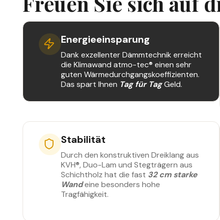
Freuen Sie sich auf d
Energieeinsparung
Dank exzellenter Dämm­technik erreicht
die Klimawand atmo-tec® einen sehr
guten Wärmedurchgangskoeffizienten.
Das spart Ihnen
Tag für Tag
Geld.
Stabilität
Durch den konstruktiven Dreiklang aus
KVH®, Duo-Lam und Stegträgern aus
Schichtholz hat die fast
32 cm starke
Wand
eine besonders hohe
Tragfähigkeit.