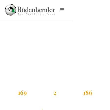
EINFAMILIENHAUS
SUPERIO
Superio
Einfamilienhaus
mit Flachdach
Büdenbender Superio: Flachdachhaus mit 2
Vollgeschossen auf 169 m² Wohnfläche. Die
Dachterrasse und das integrierte Wellness-Studio mit
Sauna schaffen luxuriöse Rückzugsbereiche. Individuell
planbar mit innovativer Klimawand atmo-tec®.
169
2
186
m²
Vollgeschosse
m²
Wohnfläche
Grundfläche