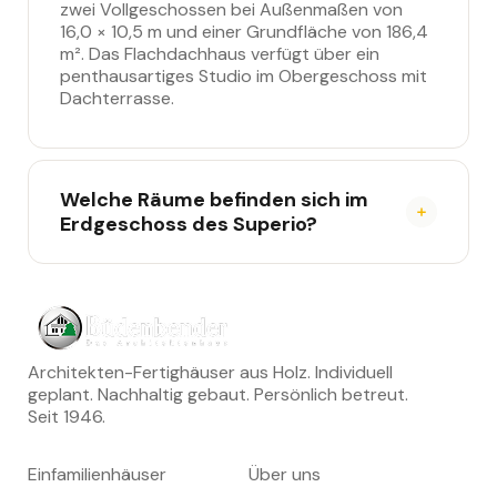
zwei Vollgeschossen bei Außenmaßen von
16,0 × 10,5 m und einer Grundfläche von 186,4
m². Das Flachdachhaus verfügt über ein
penthausartiges Studio im Obergeschoss mit
Dachterrasse.
Welche Räume befinden sich im
Erdgeschoss des Superio?
Das Erdgeschoss des Superio bietet eine
offene Wohnküche mit Essbereich und
Wohnzimmer, große Fensterelemente zu
Garten und Terrasse sowie ein Schlafzimmer
mit Ankleide und luxuriösem Bad inklusive
Sauna. Ein separates Gästezimmer mit
Architekten-Fertighäuser aus Holz. Individuell
Gästebad ist ebenfalls im Erdgeschoss
geplant. Nachhaltig gebaut. Persönlich betreut.
integriert.
Seit 1946.
HÄUSER
UNTERNEHMEN
Einfamilienhäuser
Über uns