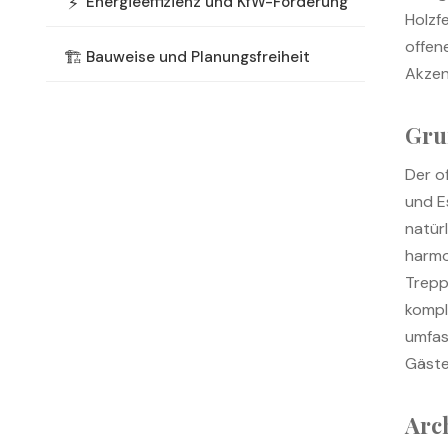
⚡
Energieeffizienz und KfW-Förderung
Holzf
offen
🏗️
Bauweise und Planungsfreiheit
Akzen
Gru
Der o
und E
natürl
harmo
Trepp
kompl
umfas
Gäste
Arc