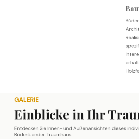
Bau
Büden
Archi
Reali
spezi
Inter
erhal
Holzf
GALERIE
Einblicke in Ihr Tra
Entdecken Sie Innen- und Außenansichten dieses individ
Büdenbender Traumhaus.