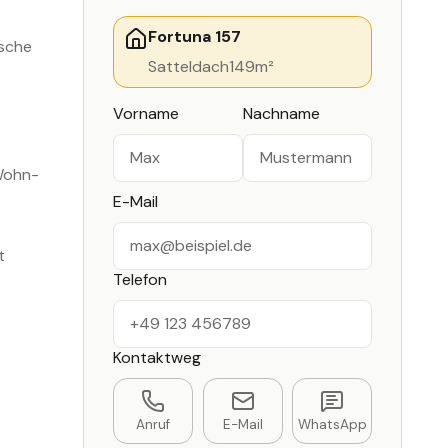
Fortuna 157
ische
Satteldach
149
m²
Vorname
Nachname
 Wohn-
E-Mail
t
Telefon
Kontaktweg
Anruf
E-Mail
WhatsApp