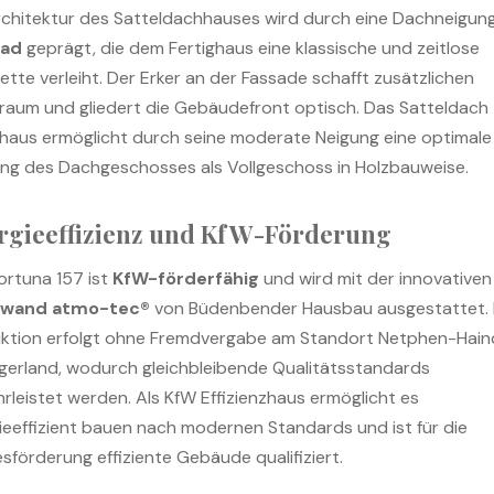
rchitektur des Satteldachhauses wird durch eine Dachneigun
rad
geprägt, die dem Fertighaus eine klassische und zeitlose
ette verleiht. Der Erker an der Fassade schafft zusätzlichen
aum und gliedert die Gebäudefront optisch. Das Satteldach
ghaus ermöglicht durch seine moderate Neigung eine optimale
ng des Dachgeschosses als Vollgeschoss in Holzbauweise.
rgieeffizienz und KfW-Förderung
ortuna 157 ist
KfW-förderfähig
und wird mit der innovativen
awand atmo-tec®
von Büdenbender Hausbau ausgestattet. 
ktion erfolgt ohne Fremdvergabe am Standort Netphen-Hai
egerland, wodurch gleichbleibende Qualitätsstandards
rleistet werden. Als KfW Effizienzhaus ermöglicht es
ieeffizient bauen nach modernen Standards und ist für die
sförderung effiziente Gebäude qualifiziert.