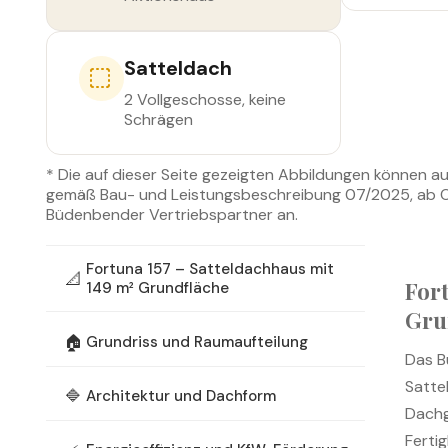
Satteldach
2 Vollgeschosse, keine
Schrägen
* Die auf dieser Seite gezeigten Abbildungen können a
gemäß Bau- und Leistungsbeschreibung 07/2025, ab OK 
Büdenbender Vertriebspartner an.
Fortuna 157 – Satteldachhaus mit
📐
For
149 m² Grundfläche
Gru
🏠
Grundriss und Raumaufteilung
Das B
Satte
🔷
Architektur und Dachform
Dachg
Ferti