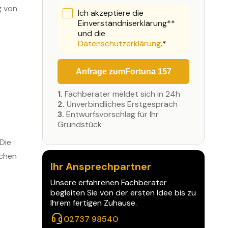
g von
Ich akzeptiere die
Einverständniserklärung**
und die
Datenschutzerklärung
.*
Anfrage zum
Fortuna 157
1.
Fachberater meldet sich in 24h
2.
Unverbindliches Erstgespräch
3.
Entwurfsvorschlag für Ihr
Grundstück
Die
nchen
Ihr Ansprechpartner
Unsere erfahrenen Fachberater
begleiten Sie von der ersten Idee bis zu
Ihrem fertigen Zuhause.
02737 98540