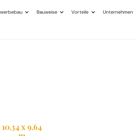
ewerbebau
Bauweise
Vorteile
Unternehmen
s mit
t Satteldach (38°), Erker und
schoss und Dachgeschoss. Das
e Raumaufteilung für Familien.
10,34 x 9,64
m