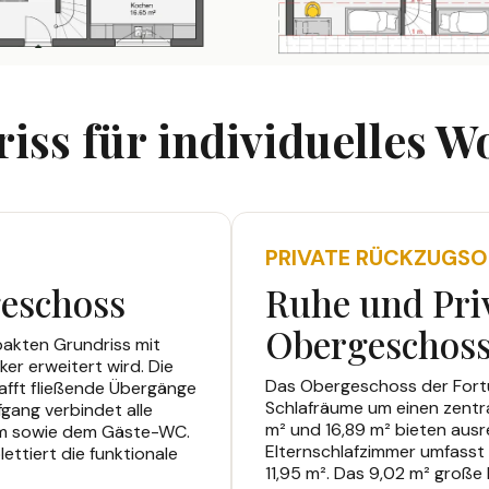
iss für individuelles 
PRIVATE RÜCKZUGSO
eschoss
Ruhe und Pri
Obergeschos
akten Grundriss mit
er erweitert wird. Die
Das Obergeschoss der Fortun
fft fließende Übergänge
Schlafräume um einen zentra
gang verbindet alle
m² und 16,89 m² bieten ausr
um sowie dem Gäste-WC.
Elternschlafzimmer umfasst 
ttiert die funktionale
11,95 m². Das 9,02 m² große