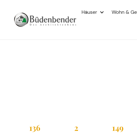
EINFAMILIENHAUS
Häuser
Wohn & G
FORTUNA 157
Fortuna 157
Einfamilienhau
Satteldach
Das Büdenbender Fortuna 157 ist ein Einfamilienhaus mi
offener Galerie auf 137,68 m² Wohnfläche über Erdge
Modell bietet drei Kinderzimmer sowie eine strukturiert
Grundriss und Ausstattung sind individuell planbar.
136
2
149