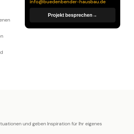
info@buedenbender-hausbau.de
Projekt besprechen
→
→
genen
en
nd
tuationen und geben Inspiration für Ihr eigenes