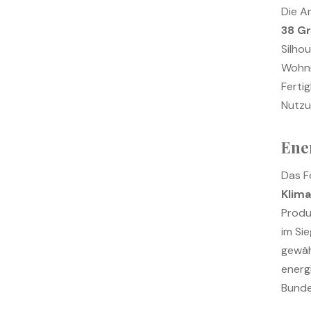
Die A
38 G
Silhou
Wohnr
Ferti
Nutzu
Ene
Das F
Klim
Produ
im Si
gewäh
energ
Bunde