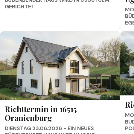
GERICHTET
MON
BÜ
EG
RICH
Ri
RICHTTERMIN IN 16515 ORANIENBURG
Richttermin in 16515
MON
Oranienburg
BÜ
DIENSTAG 23.06.2026 - EIN NEUES
PO