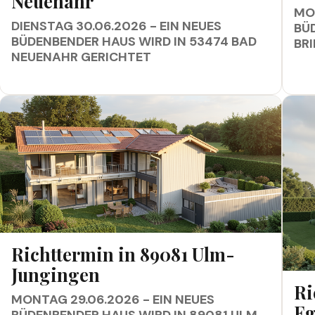
Neuenahr
MON
DIENSTAG 30.06.2026 - EIN NEUES
BÜ
BÜDENBENDER HAUS WIRD IN 53474 BAD
BR
NEUENAHR GERICHTET
RICHTTERMIN IN 89081 ULM-JUNGINGEN
Richttermin in 89081 Ulm-
Jungingen
RICH
Ri
MONTAG 29.06.2026 - EIN NEUES
Eg
BÜDENBENDER HAUS WIRD IN 89081 ULM