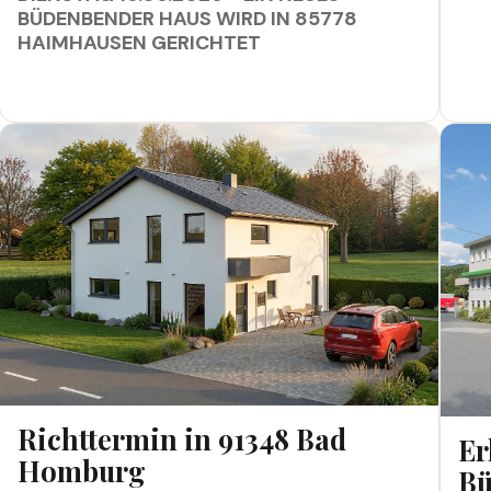
BÜDENBENDER HAUS WIRD IN 85778
HAIMHAUSEN GERICHTET
RICHTTERMIN IN 91348 BAD HOMBURG
ERLE
Richttermin in 91348 Bad
Er
Homburg
Bü