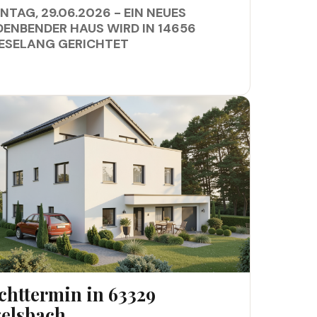
TAG, 29.06.2026 - EIN NEUES
DENBENDER HAUS WIRD IN 14656
IESELANG GERICHTET
TTERMIN IN 63329 EGELSBACH
chttermin in 63329
elsbach