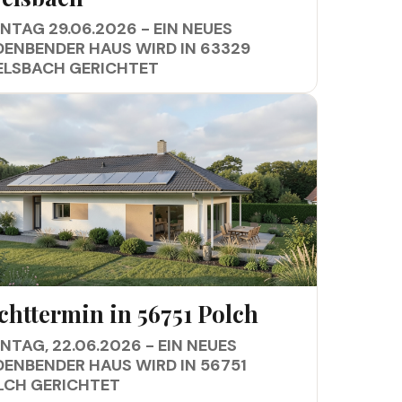
TAG 29.06.2026 - EIN NEUES
DENBENDER HAUS WIRD IN 63329
ELSBACH GERICHTET
TTERMIN IN 56751 POLCH
chttermin in 56751 Polch
TAG, 22.06.2026 - EIN NEUES
DENBENDER HAUS WIRD IN 56751
LCH GERICHTET