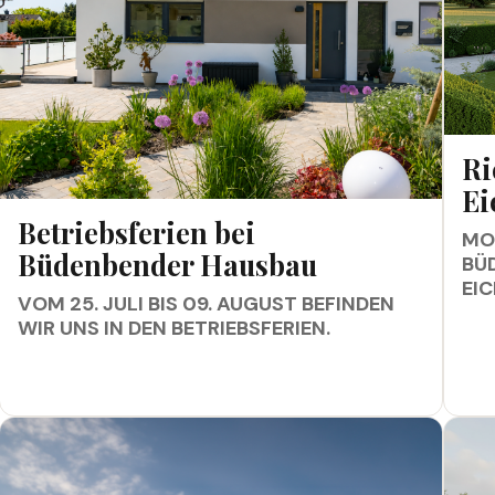
RICH
Ri
Ei
BETRIEBSFERIEN BEI BÜDENBENDER HAUSBAU
Betriebsferien bei
MON
Büdenbender Hausbau
BÜ
EI
VOM 25. JULI BIS 09. AUGUST BEFINDEN
WIR UNS IN DEN BETRIEBSFERIEN.