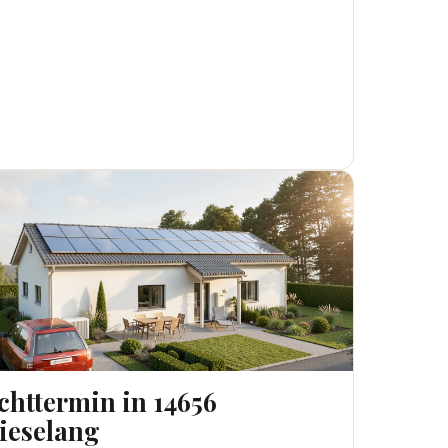
TTERMIN IN 14656 BRIESELANG
chttermin in 14656
ieselang