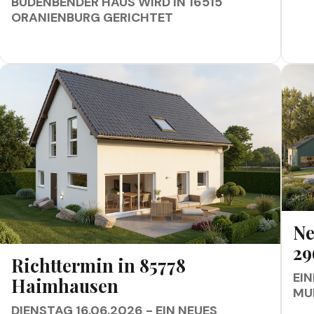
BÜDENBENDER HAUS WIRD IN 16515
ORANIENBURG GERICHTET
NEUE
Ne
29
RICHTTERMIN IN 85778 HAIMHAUSEN
Richttermin in 85778
EIN
Haimhausen
MU
DIENSTAG 16.06.2026 - EIN NEUES