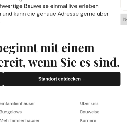
wertige Bauweise einmal live erleben
ein und kann die genaue Adresse gerne über
N
.
beginnt mit einem
reit, wenn Sie es sind.
Standort entdecken
→
→
HÄUSER
UNTERNEHMEN
Einfamilienhäuser
Über uns
Bungalows
Bauweise
Mehrfamilienhäuser
Karriere