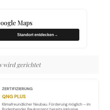
oogle Maps
Standort entdecken
→
→
w wird gerichtet
ZERTIFIZIERUNG
QNG PLUS
Klimafreundlicher Neubau. Förderung möglich – im
Büdenbender Baukonzept bereits inklusive.