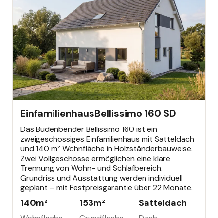
EINFAMILIENHAUS
392.586 €
Büdenbender Bestseller
Einfamilienhaus
Bellissimo 160 SD
Das Büdenbender Bellissimo 160 ist ein
zweigeschossiges Einfamilienhaus mit Satteldach
und 140 m² Wohnfläche in Holzständerbauweise.
Zwei Vollgeschosse ermöglichen eine klare
Trennung von Wohn- und Schlafbereich.
Grundriss und Ausstattung werden individuell
geplant – mit Festpreisgarantie über 22 Monate.
140
m²
153
m²
Satteldach
Wohnfläche
Grundfläche
Dach