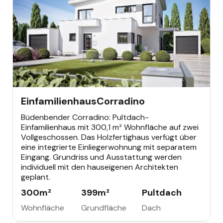
EINFAMILIENHAUS
Einfamilienhaus
Corradino
Büdenbender Corradino: Pultdach-
Einfamilienhaus mit 300,1 m² Wohnfläche auf zwei
Vollgeschossen. Das Holzfertighaus verfügt über
eine integrierte Einliegerwohnung mit separatem
Eingang. Grundriss und Ausstattung werden
individuell mit den hauseigenen Architekten
geplant.
300
m²
399
m²
Pultdach
Wohnfläche
Grundfläche
Dach