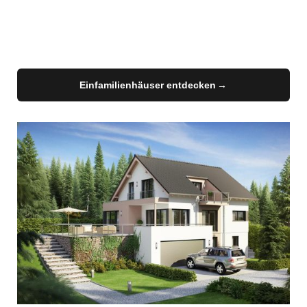
Ein Einfamilienhaus von Büdenbender wird
individuell für Sie geplant: Grundriss,
Fassade und Dach nach Ihren Wünschen,
gebaut als nachhaltiges Holz-Fertighaus.
Einfamilienhäuser entdecken
→
→