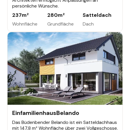
Architekten ermöglicht Anpassungen an
persönliche Wünsche.
237
m²
280
m²
Satteldach
Wohnfläche
Grundfläche
Dach
EINFAMILIENHAUS
Einfamilienhaus
Belando
Das Büdenbender Belando ist ein Satteldachhaus
mit 147,8 m² Wohnfläche über zwei Vollgeschosse.