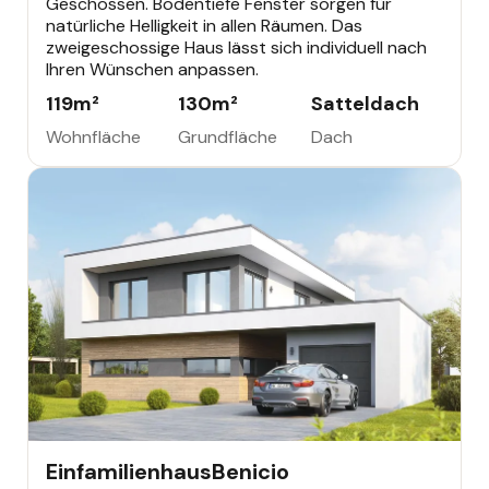
Geschossen. Bodentiefe Fenster sorgen für
natürliche Helligkeit in allen Räumen. Das
zweigeschossige Haus lässt sich individuell nach
Ihren Wünschen anpassen.
119
m²
130
m²
Satteldach
Wohnfläche
Grundfläche
Dach
EINFAMILIENHAUS
Einfamilienhaus
Benicio