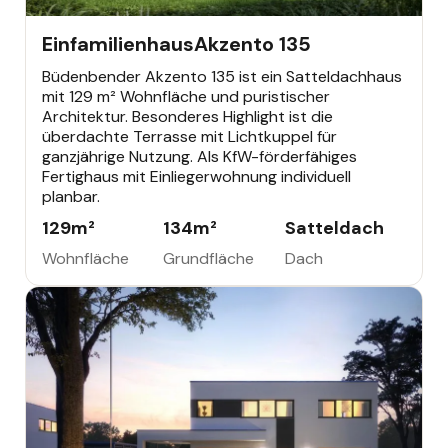
EINFAMILIENHAUS
Einfamilienhaus
Akzento 135
Büdenbender Akzento 135 ist ein Satteldachhaus
mit 129 m² Wohnfläche und puristischer
Architektur. Besonderes Highlight ist die
überdachte Terrasse mit Lichtkuppel für
ganzjährige Nutzung. Als KfW-förderfähiges
Fertighaus mit Einliegerwohnung individuell
planbar.
129
m²
134
m²
Satteldach
Wohnfläche
Grundfläche
Dach