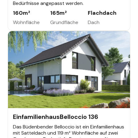
Bedürfnisse angepasst werden.
160
m²
165
m²
Flachdach
Wohnfläche
Grundfläche
Dach
EINFAMILIENHAUS
355.528 €
Büdenbender Bestseller
Einfamilienhaus
Belloccio 136
Das Büdenbender Belloccio ist ein Einfamilienhaus
mit Satteldach und 119 m² Wohnfläche auf zwei