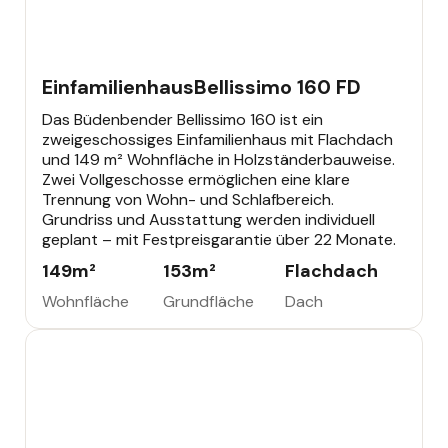
EINFAMILIENHAUS
441.520 €
Büdenbender Bestseller
Einfamilienhaus
Bellissimo 160 FD
Das Büdenbender Bellissimo 160 ist ein
zweigeschossiges Einfamilienhaus mit Flachdach
und 149 m² Wohnfläche in Holzständerbauweise.
Zwei Vollgeschosse ermöglichen eine klare
Trennung von Wohn- und Schlafbereich.
Grundriss und Ausstattung werden individuell
geplant – mit Festpreisgarantie über 22 Monate.
149
m²
153
m²
Flachdach
Wohnfläche
Grundfläche
Dach