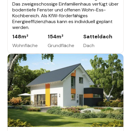
Das zweigeschossige Einfamilienhaus verfügt über
bodentiefe Fenster und offenen Wohn-Ess-
Kochbereich. Als KfW-förderfähiges
Energieeffizienzhaus kann es individuell geplant
werden.
148
m²
154
m²
Satteldach
Wohnfläche
Grundfläche
Dach
EINFAMILIENHAUS