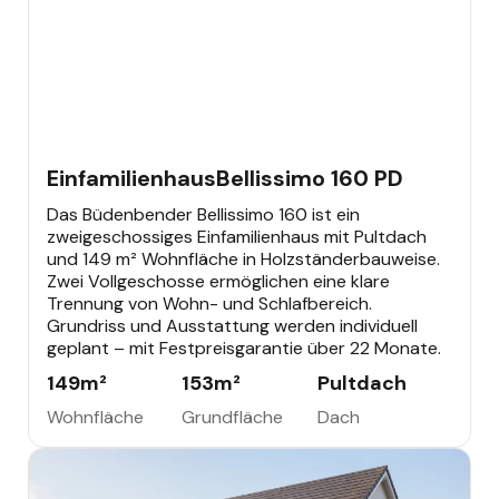
EINFAMILIENHAUS
392.586 €
Büdenbender Bestseller
Einfamilienhaus
Bellissimo 160 PD
Das Büdenbender Bellissimo 160 ist ein
zweigeschossiges Einfamilienhaus mit Pultdach
und 149 m² Wohnfläche in Holzständerbauweise.
Zwei Vollgeschosse ermöglichen eine klare
Trennung von Wohn- und Schlafbereich.
Grundriss und Ausstattung werden individuell
geplant – mit Festpreisgarantie über 22 Monate.
149
m²
153
m²
Pultdach
Wohnfläche
Grundfläche
Dach