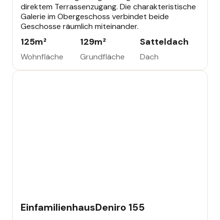
direktem Terrassenzugang. Die charakteristische
Galerie im Obergeschoss verbindet beide
Geschosse räumlich miteinander.
125
m²
129
m²
Satteldach
Wohnfläche
Grundfläche
Dach
EINFAMILIENHAUS
Einfamilienhaus
Deniro 155