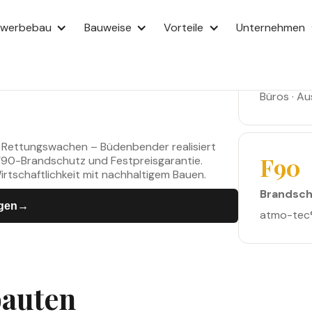
AU
ewerbebau
Bauweise
Vorteile
Unternehmen
5
lien in
Gewerbli
Büros · Au
 Rettungswachen – Büdenbender realisiert
F90
 F90-Brandschutz und Festpreisgarantie.
tschaftlichkeit mit nachhaltigem Bauen.
Brandsch
agen
→
→
atmo-tec®
bauten