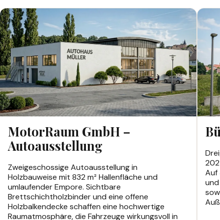
GEWERBEBAUTEN
GEW
MotorRaum GmbH –
Bü
Autoausstellung
Dre
2024
Zweigeschossige Autoausstellung in
Auf 
Holzbauweise mit 832 m² Hallenfläche und
und
umlaufender Empore. Sichtbare
sow
Brettschichtholzbinder und eine offene
Auß
Holzbalkendecke schaffen eine hochwertige
Raumatmosphäre, die Fahrzeuge wirkungsvoll in