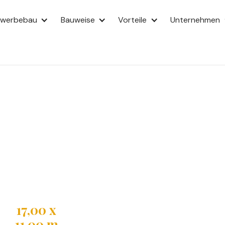
ewerbebau
Bauweise
Vorteile
Unternehmen
aus mit
ach und 547 m² Wohnfläche
Wohneinheiten mit privaten
rch hauseigene Architekten
17,00 x
11,00 m