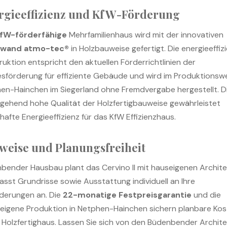
rgieeffizienz und KfW-Förderung
fW-förderfähige
Mehrfamilienhaus wird mit der innovativen
awand atmo-tec®
in Holzbauweise gefertigt. Die energieeffiz
ruktion entspricht den aktuellen Förderrichtlinien der
sförderung für effiziente Gebäude und wird im Produktionsw
en-Hainchen im Siegerland ohne Fremdvergabe hergestellt. D
gehend hohe Qualität der Holzfertigbauweise gewährleistet
hafte Energieeffizienz für das KfW Effizienzhaus.
weise und Planungsfreiheit
bender Hausbau plant das Cervino II mit hauseigenen Archit
asst Grundrisse sowie Ausstattung individuell an Ihre
derungen an. Die
22-monatige Festpreisgarantie
und die
eigene Produktion in Netphen-Hainchen sichern planbare Ko
hr Holzfertighaus. Lassen Sie sich von den Büdenbender Archit