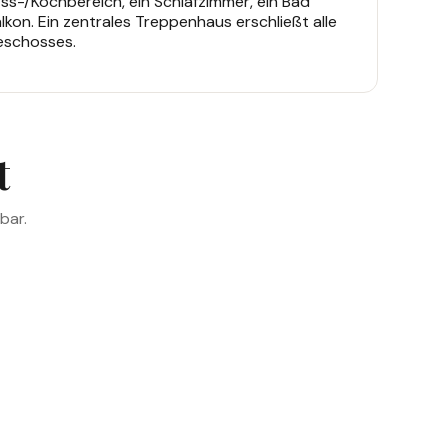
s-/Kochbereich, ein Schlafzimmer, ein Bad
kon. Ein zentrales Treppenhaus erschließt alle
eschosses.
t
bar.