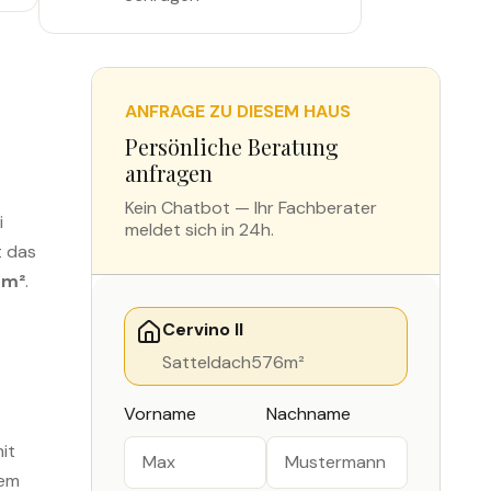
ANFRAGE ZU DIESEM HAUS
Persönliche Beratung
anfragen
Kein Chatbot — Ihr Fachberater
i
meldet sich in 24h.
t das
 m²
.
Cervino II
Satteldach
576
m²
Vorname
Nachname
it
tem