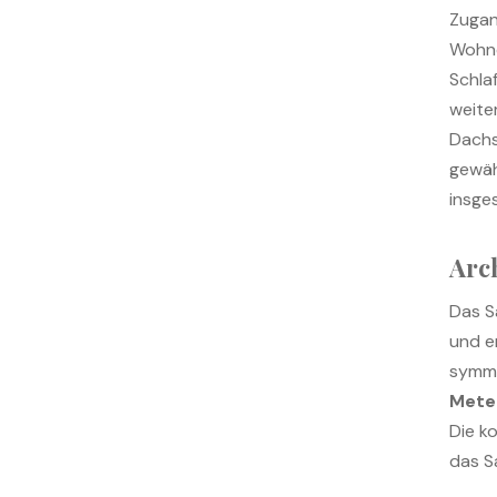
Zugan
Wohne
Schla
weite
Dachs
gewäh
insg
Arc
Das S
und e
symm
Mete
Die k
das S