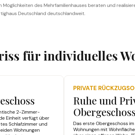
n Möglichkeiten des Mehrfamilienhauses beraten und realisier
ertighaus Deutschland deutschlandweit.
iss für individuelles 
PRIVATE RÜCKZUGSO
eschoss
Ruhe und Pri
Obergeschos
entische 2-Zimmer-
e Einheit verfügt über
Das erste Obergeschoss im 
ates Schlafzimmer und
Wohnungen mit Wohnflächen 
 beiden Wohnungen