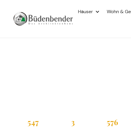
MEHRFAMILIENHAUS
Häuser
Wohn & G
CERVINO II
Cervino II
Mehrfamilienh
Satteldach
Büdenbender Cervino II: Mehrfamilienhaus mit Satteld
auf drei Geschossen. Das Holzfertighaus bietet sechs 
Außenbereichen. Individuelle Planungsanpassungen du
möglich.
547
3
576