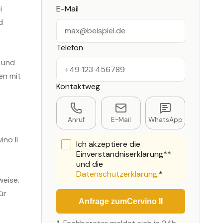
E-Mail
i
d
Telefon
 und
en mit
Kontaktweg
Anruf
E-Mail
WhatsApp
no II
Ich akzeptiere die
Einverständniserklärung**
und die
Datenschutzerklärung
.*
eise.
ür
Anfrage zum
Cervino II