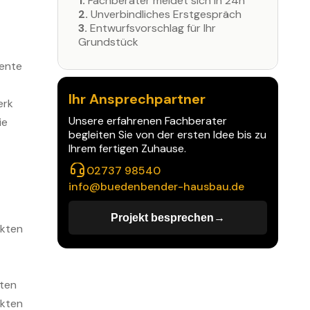
1.
Fachberater meldet sich in 24h
2.
Unverbindliches Erstgespräch
3.
Entwurfsvorschlag für Ihr
Grundstück
iente
Ihr Ansprechpartner
erk
Unsere erfahrenen Fachberater
ie
begleiten Sie von der ersten Idee bis zu
Ihrem fertigen Zuhause.
02737 98540
info@buedenbender-hausbau.de
Projekt besprechen
→
→
ekten
sten
ekten