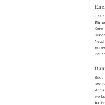
Ene
Das
K
Klim
Konst
Bunde
Netph
durch
dauer
Bau
Büden
und p
Anfor
werks
für I