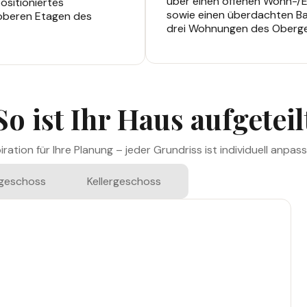
über einen offenen Wohn-/Es
ositioniertes
sowie einen überdachten Bal
oberen Etagen des
drei Wohnungen des Oberg
So ist Ihr Haus aufgeteil
piration für Ihre Planung – jeder Grundriss ist individuell anpass
geschoss
Kellergeschoss