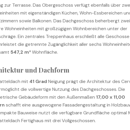
g zur Terrasse. Das Obergeschoss verfügt ebenfalls über zwe
inheiten mit eigenständigen Küchen, Wohn-Essbereichen un
fzimmern sowie Balkonen. Das Dachgeschoss beherbergt zwei
re Wohneinheiten mit großzügigen Wohnbereichen unter der
chräge. Ein zentrales Treppenhaus erschließt alle Geschosse
rleistet die getrennte Zugänglichkeit aller sechs Wohneinheit
esamt
547,2 m²
Wohnfläche.
hitektur und Dachform
atteldach mit
41 Grad
Neigung prägt die Architektur des Cervi
rmöglicht die vollwertige Nutzung des Dachgeschosses. Die
etrische Gebäudeform mit den Außenmaßen
17,00 x 11,00
rn
schafft eine ausgewogene Fassadengestaltung in Holzbauw
ompakte Bauweise nutzt die verfügbare Grundfläche optimal f
atteldach Fertighaus mit drei Vollgeschossen.