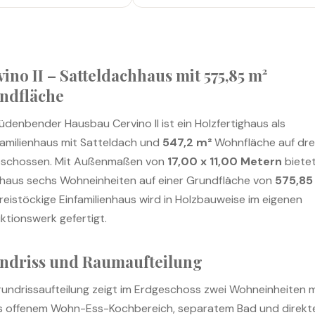
ino II – Satteldachhaus mit
575,85 m²
ndfläche
üdenbender Hausbau Cervino II ist ein Holzfertighaus als
amilienhaus mit Satteldach und
547,2 m²
Wohnfläche auf dre
eschossen. Mit Außenmaßen von
17,00 x 11,00 Metern
biete
ghaus sechs Wohneinheiten auf einer Grundfläche von
575,85
reistöckige Einfamilienhaus wird in Holzbauweise im eigenen
ktionswerk gefertigt.
ndriss und Raumaufteilung
rundrissaufteilung zeigt im Erdgeschoss zwei Wohneinheiten m
ls offenem Wohn-Ess-Kochbereich, separatem Bad und direk