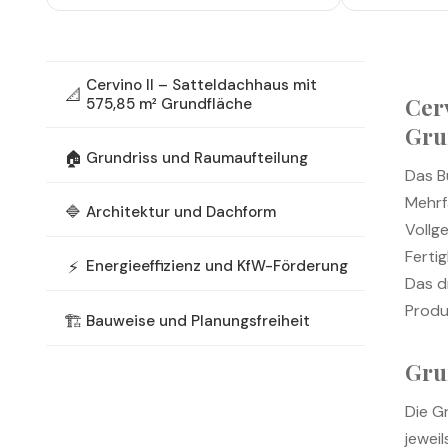
Cervino II – Satteldachhaus mit
📐
Cerv
575,85 m² Grundfläche
Gru
🏠
Grundriss und Raumaufteilung
Das B
Mehrf
🔷
Architektur und Dachform
Vollg
Ferti
⚡
Energieeffizienz und KfW-Förderung
Das d
Produ
🏗️
Bauweise und Planungsfreiheit
Gru
Die G
jewei