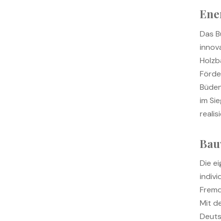
Ene
Das B
innov
Holzb
Förde
Büden
im Si
realisi
Bau
Die e
indiv
Fremd
Mit d
Deuts