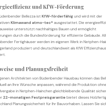
rgieeffizienz und KfW-Förderung
üdenbender Bellezza ist
KfW-förderfähig
und wird mit der
ativen
Klimawand atmo-tec®
ausgestattet. Die energieeffiz
auweise unterstützt nachhaltiges Bauen und ermöglicht
rungen durch die Bundesförderung für effiziente Gebäude. Al
bender Fertighäuser werden im eigenen Werk in Netphen-Ha
egerland produziert und deutschlandweit als KfW Effizienzhau
ert.
weise und Planungsfreiheit
igenen Architekten von Büdenbender Hausbau können das Bel
iduell an Ihre Wünsche anpassen, während die Produktion ohn
vergabe in Netphen-Hainchen gleichbleibende Qualität sichers
er
22-monatigen Festpreisgarantie
bietet dieses Holzfert
chland Planungssicherheit für Ihr Bauvorhaben. Lassen Sie sic