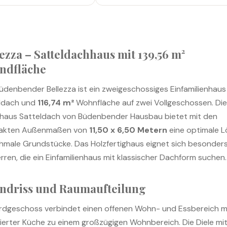
lezza – Satteldachhaus mit
139,56 m²
ndfläche
üdenbender Bellezza ist ein zweigeschossiges Einfamilienhaus
ldach und
116,74 m²
Wohnfläche auf zwei Vollgeschossen. Di
ghaus Satteldach von Büdenbender Hausbau bietet mit den
akten Außenmaßen von
11,50 x 6,50 Metern
eine optimale 
chmale Grundstücke. Das Holzfertighaus eignet sich besonders
rren, die ein Einfamilienhaus mit klassischer Dachform suchen.
ndriss und Raumaufteilung
rdgeschoss verbindet einen offenen Wohn- und Essbereich m
rierter Küche zu einem großzügigen Wohnbereich. Die Diele mi