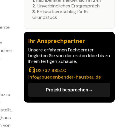
1.
Fachberater meldet sich in 24h
2.
Unverbindliches Erstgespräch
3.
Entwurfsvorschlag für Ihr
Grundstück
iente
Ihr Ansprechpartner
le
Unsere erfahrenen Fachberater
inchen
begleiten Sie von der ersten Idee bis zu
s
Ihrem fertigen Zuhause.
02737 98540
info@buedenbender-hausbau.de
Projekt besprechen
→
→
lezza
e
tellt.
ighaus
h von