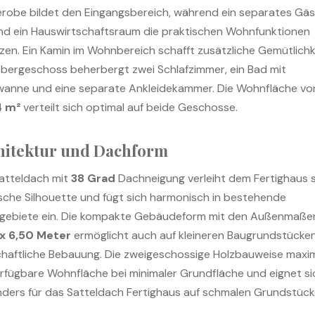
robe bildet den Eingangsbereich, während ein separates Gä
d ein Hauswirtschaftsraum die praktischen Wohnfunktionen
zen. Ein Kamin im Wohnbereich schafft zusätzliche Gemütlichke
bergeschoss beherbergt zwei Schlafzimmer, ein Bad mit
anne und eine separate Ankleidekammer. Die Wohnfläche vo
4 m²
verteilt sich optimal auf beide Geschosse.
hitektur und Dachform
atteldach mit
38 Grad
Dachneigung verleiht dem Fertighaus 
ische Silhouette und fügt sich harmonisch in bestehende
ebiete ein. Die kompakte Gebäudeform mit den Außenmaße
 x 6,50 Meter
ermöglicht auch auf kleineren Baugrundstücken
chaftliche Bebauung. Die zweigeschossige Holzbauweise maxim
erfügbare Wohnfläche bei minimaler Grundfläche und eignet si
ders für das Satteldach Fertighaus auf schmalen Grundstück