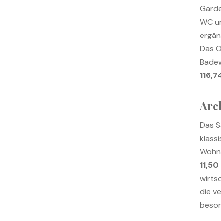
Garde
WC un
ergän
Das O
Badew
116,7
Arc
Das S
klass
Wohng
11,50
wirts
die v
beson