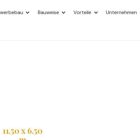
ewerbebau
Bauweise
Vorteile
Unternehmen
s mit
familienhaus mit Satteldach
nmaß ist es für schmale
et Wohnen, Essen und Küche
11,50 x 6,50
m