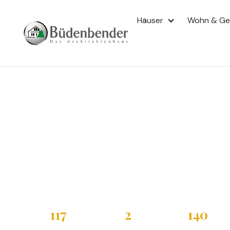
EINFAMILIENHAUS
Häuser
Wohn & G
BELLEZZA
Bellezza
Einfamilienhau
Satteldach
Das Büdenbender Bellezza ist ein zweigeschossiges Ein
und 116,74 m² Wohnfläche. Mit 11,50 x 6,50 Meter Auße
Grundstücke konzipiert. Der offene Grundriss verbind
zu einem großzügigen Raumgefühl.
117
2
140