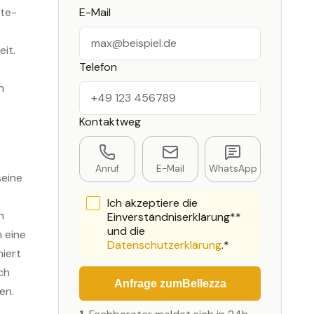
E-Mail
ste-
it.
Telefon
n
Kontaktweg
Anruf
E-Mail
WhatsApp
seine
Ich akzeptiere die
n
Einverständniserklärung**
und die
 eine
Datenschutzerklärung
.*
iert
ch
Anfrage zum
Bellezza
en.