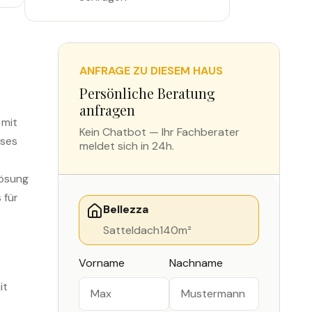
ANFRAGE ZU DIESEM HAUS
Persönliche Beratung
anfragen
 mit
Kein Chatbot — Ihr Fachberater
eses
meldet sich in 24h.
Lösung
 für
Bellezza
Satteldach
140
m²
Vorname
Nachname
it
t