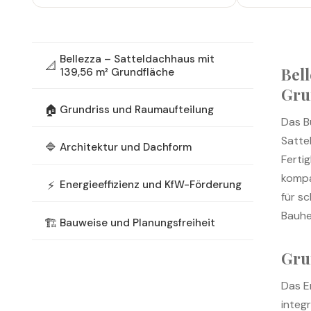
Bellezza – Satteldachhaus mit
📐
Bel
139,56 m² Grundfläche
Gru
🏠
Grundriss und Raumaufteilung
Das B
Satte
🔷
Architektur und Dachform
Ferti
komp
⚡
Energieeffizienz und KfW-Förderung
für s
Bauhe
🏗️
Bauweise und Planungsfreiheit
Gru
Das E
integ