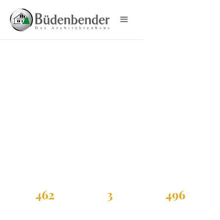
MEHRFAMILIENHAUS
CERVINO V
Cervino V
Mehrfamilienhaus
mit Satteldach
Büdenbender Cervino V ist ein Mehrfamilienhaus mit
Satteldach und 462 m² Wohnfläche auf drei
Vollgeschossen. Das Dreifamilienhaus bietet drei
separate Wohneinheiten mit jeweils eigenem Balkon
oder Terrasse. Grundriss und Fassade lassen sich
individuell planen.
462
3
496
m²
Vollgeschosse
m²