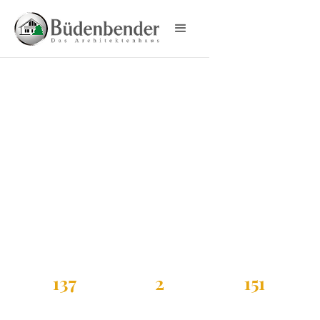
EINFAMILIENHAUS
FORTUNA 154
Fortuna 154
Einfamilienhaus
mit Satteldach
Das Büdenbender Fortuna 154 ist ein Einfamilienhaus
mit Satteldach und 136,6 m² Wohnfläche auf zwei
Geschossen. Die Galerie im Dachgeschoss verbindet
die Ebenen optisch und schafft einen besonderen
Raumeindruck. Grundriss und Ausstattung werden
individuell geplant.
137
2
151
m²
Vollgeschosse
m²