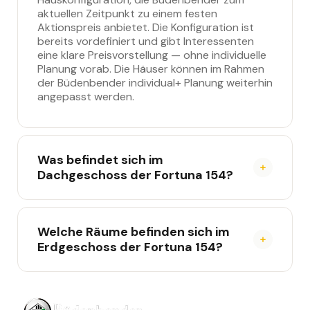
aktuellen Zeitpunkt zu einem festen
Aktionspreis anbietet. Die Konfiguration ist
bereits vordefiniert und gibt Interessenten
eine klare Preisvorstellung — ohne individuelle
Planung vorab. Die Häuser können im Rahmen
der Büdenbender individual+ Planung weiterhin
angepasst werden.
Was befindet sich im
Dachgeschoss der Fortuna 154?
Das Dachgeschoss der Fortuna 154 umfasst
vier Schlafräume und ein zentrales
Badezimmer. Drei Kinderzimmer befinden sich
Welche Räume befinden sich im
auf einer Hausseite, das Elternschlafzimmer
Erdgeschoss der Fortuna 154?
auf der anderen. Die offene Galerie mit
Treppenaufgang verbindet alle Räume im
Das Erdgeschoss der Fortuna 154 bietet einen
Mittelpunkt des Grundrisses.
offenen Koch-, Wohn- und Essbereich mit
Erker sowie eine Galerie in der Hausmitte als
zentrales Gestaltungselement. Ein Gäste-WC