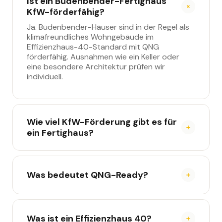
Ist ein Büdenbender-Fertighaus
KfW-förderfähig?
Ja. Büdenbender-Häuser sind in der Regel als
klimafreundliches Wohngebäude im
Effizienzhaus-40-Standard mit QNG
förderfähig. Ausnahmen wie ein Keller oder
eine besondere Architektur prüfen wir
individuell.
Wie viel KfW-Förderung gibt es für
ein Fertighaus?
Über den Klimafreundlichen Neubau (KfW
297/298) sind bis zu 100.000 Euro pro
Wohneinheit möglich, mit QNG-Siegel bis zu
Was bedeutet QNG-Ready?
150.000 Euro. Familien mit Kind erhalten über
das Programm Wohneigentum für Familien
QNG-Ready heißt: Die technischen
(KfW 300) bis zu 270.000 Euro. Alle Beträge
Voraussetzungen für das Qualitätssiegel
sind zinsverbilligte Kredite.
Nachhaltiges Gebäude (QNG) sind bei
Was ist ein Effizienzhaus 40?
Büdenbender bereits eingeplant. Ob ein