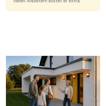
vielen Anbietern kostet er extra.
BDF
Bundes-Gütegemeinschaft Montagebau
RAL Gütezeichen Holzhausbau
Sparkasse Rating-Zertifikat
50 Jahre Garantie