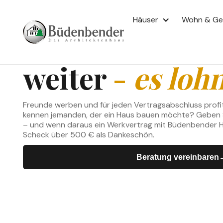
EMPFEHLUNGSPRÄMIE · 500 € FÜR IHR S
Häuser
Wohn & G
Empfehlen Sie 
weiter
-
es lohn
Freunde werben und für jeden Vertragsabschluss profiti
kennen jemanden, der ein Haus bauen möchte? Geben S
– und wenn daraus ein Werkvertrag mit Büdenbender Ha
Scheck über 500 € als Dankeschön.
Beratung vereinbaren
→