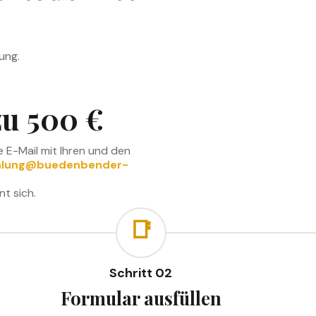
ung.
zu 500 €
e E-Mail mit Ihren und den
lung@buedenbender-
nt sich.
📑
Schritt 02
Formular ausfüllen