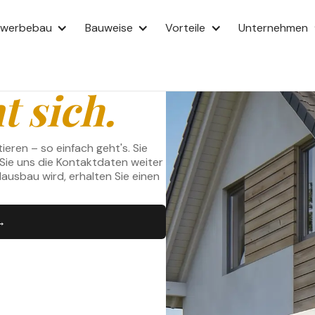
PARSCHWEIN
ewerbebau
Bauweise
Vorteile
Unternehmen
uns
t sich.
eren – so einfach geht's. Sie
ie uns die Kontaktdaten weiter
usbau wird, erhalten Sie einen
→