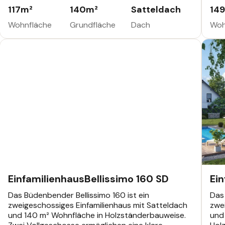
konzipiert. Der offene Grundriss verbindet
Tre
117
m²
140
m²
Satteldach
149
Wohnen, Essen und Küche zu einem großzügigen
und 
Raumgefühl.
Fes
Wohnfläche
Grundfläche
Dach
Woh
EINFAMILIENHAUS
EINF
392.586 €
Büdenbender Bestseller
Einfamilienhaus
Bellissimo 160 SD
Ei
Das Büdenbender Bellissimo 160 ist ein
Das 
zweigeschossiges Einfamilienhaus mit Satteldach
zwe
und 140 m² Wohnfläche in Holzständerbauweise.
und