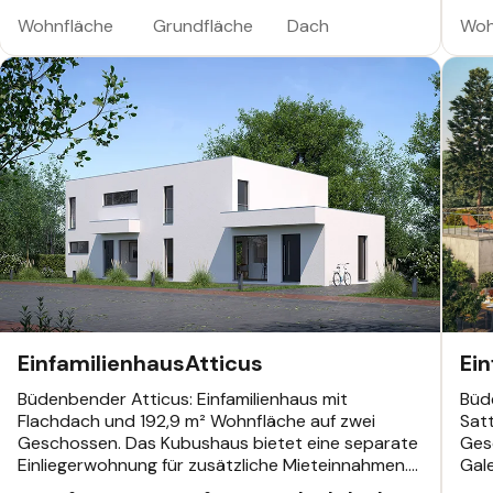
Fertighaus mit Einliegerwohnung individuell
Grun
planbar.
eige
Wohnfläche
Grundfläche
Dach
Woh
EINFAMILIENHAUS
EINF
Einfamilienhaus
Atticus
Ei
Büdenbender Atticus: Einfamilienhaus mit
Büde
Flachdach und 192,9 m² Wohnfläche auf zwei
Sat
Geschossen. Das Kubushaus bietet eine separate
Ges
Einliegerwohnung für zusätzliche Mieteinnahmen.
Gale
Individuelle Architektenplanung ermöglicht
Dach