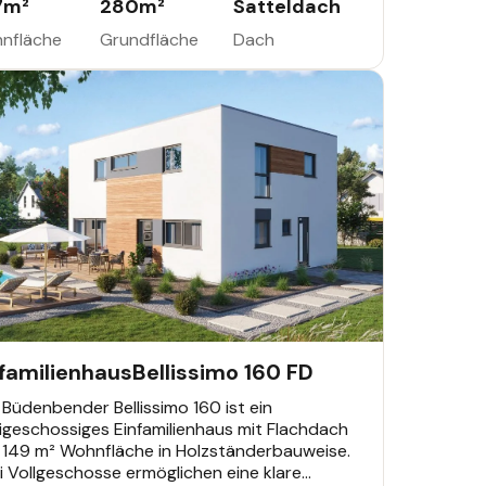
7
m²
280
m²
Satteldach
hitekten ermöglicht Anpassungen an
sönliche Wünsche.
nfläche
Grundfläche
Dach
AMILIENHAUS
.520 €
denbender Bestseller
nfamilienhaus
Bellissimo 160 FD
Büdenbender Bellissimo 160 ist ein
igeschossiges Einfamilienhaus mit Flachdach
 149 m² Wohnfläche in Holzständerbauweise.
 Vollgeschosse ermöglichen eine klare