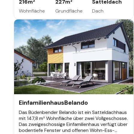
216
m²
227
m²
Satteldach
Individuell planbar mit der innovativen Klimawand
atmo-tec®.
Wohnfläche
Grundfläche
Dach
EINFAMILIENHAUS
Einfamilienhaus
Belando
Das Büdenbender Belando ist ein Satteldachhaus
mit 147,8 m² Wohnfläche über zwei Vollgeschosse.
Das zweigeschossige Einfamilienhaus verfügt über
bodentiefe Fenster und offenen Wohn-Ess-