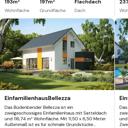
193
m²
197
m²
Flachdach
23
passgenaue Grundrissgestaltung.
Arc
per
Wohnfläche
Grundfläche
Dach
Woh
EINFAMILIENHAUS
EINF
441
Bü
Einfamilienhaus
Bellezza
Ei
Das Büdenbender Bellezza ist ein
Das 
zweigeschossiges Einfamilienhaus mit Satteldach
zwe
und 116,74 m² Wohnfläche. Mit 11,50 x 6,50 Meter
und
Außenmaß ist es für schmale Grundstücke
Zwei