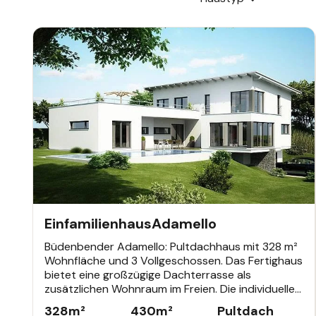
EINFAMILIENHAUS
Einfamilienhaus
Adamello
Büdenbender Adamello: Pultdachhaus mit 328 m²
Wohnfläche und 3 Vollgeschossen. Das Fertighaus
bietet eine großzügige Dachterrasse als
zusätzlichen Wohnraum im Freien. Die individuelle
Planung ermöglicht maßgeschneiderte
328
m²
430
m²
Pultdach