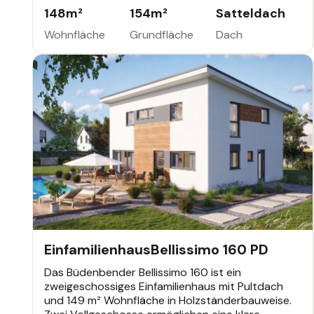
Kochbereich. Als KfW-förderfähiges
148
m²
154
m²
Satteldach
Energieeffizienzhaus kann es individuell geplant
werden.
Wohnfläche
Grundfläche
Dach
EINFAMILIENHAUS
392.586 €
Büdenbender Bestseller
Einfamilienhaus
Bellissimo 160 PD
Das Büdenbender Bellissimo 160 ist ein
zweigeschossiges Einfamilienhaus mit Pultdach
und 149 m² Wohnfläche in Holzständerbauweise.