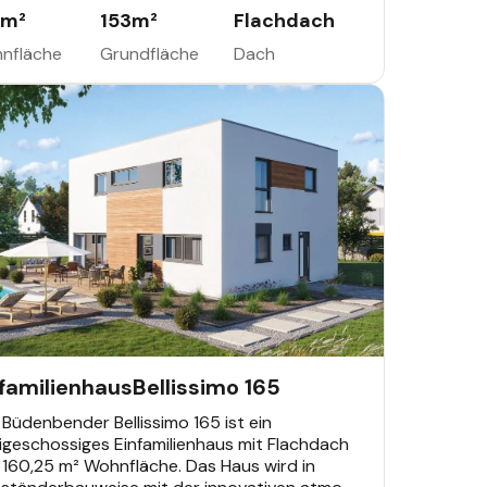
nnung von Wohn- und Schlafbereich. Grundriss
m²
153
m²
Flachdach
Ausstattung werden individuell geplant – mit
tpreisgarantie über 22 Monate.
nfläche
Grundfläche
Dach
AMILIENHAUS
nfamilienhaus
Bellissimo 165
Büdenbender Bellissimo 165 ist ein
igeschossiges Einfamilienhaus mit Flachdach
 160,25 m² Wohnfläche. Das Haus wird in