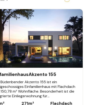
AMILIENHAUS
nfamilienhaus
Akzento 155
 Büdenbender Akzento 155 ist ein
igeschossiges Einfamilienhaus mit Flachdach
150,78 m² Wohnfläche. Besonderheit ist die
grierte Einliegerwohnung für
rgenerationen-Wohnen oder Vermietung.
m²
271
m²
Flachdach