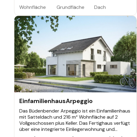
Anpassungen an persönliche Wohnbedürfnisse.
Wohnfläche
Grundfläche
Dach
EINFAMILIENHAUS
Einfamilienhaus
Arpeggio
Das Büdenbender Arpeggio ist ein Einfamilienhaus
mit Satteldach und 216 m² Wohnfläche auf 2
Vollgeschossen plus Keller. Das Fertighaus verfügt
über eine integrierte Einliegerwohnung und
moderne offene Raumgestaltung im Erdgeschoss.