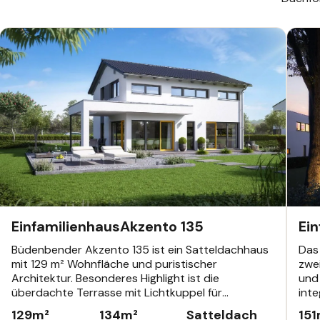
EINFAMILIENHAUS
EINF
Einfamilienhaus
Akzento 135
Ei
Büdenbender Akzento 135 ist ein Satteldachhaus
Das
mit 129 m² Wohnfläche und puristischer
zwe
Architektur. Besonderes Highlight ist die
und 
überdachte Terrasse mit Lichtkuppel für
inte
ganzjährige Nutzung. Als KfW-förderfähiges
Meh
129
m²
134
m²
Satteldach
151