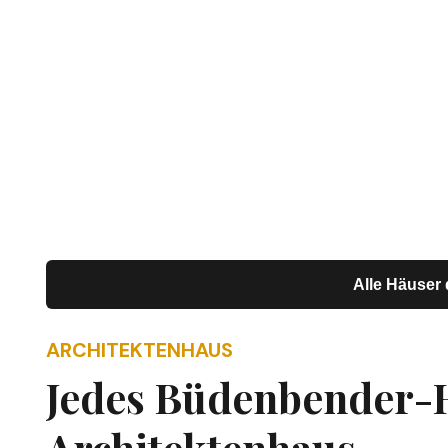
Architekt
Büden
Bei Büdenbender ist jedes Haus ein Archit
Stange, gebaut als nachhaltiges Holz-F
Doppelhaus, Mehrfam
Alle Häuser
ARCHITEKTENHAUS
Jedes Büdenbender-H
Architektenhaus