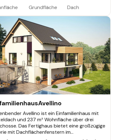
driss und Ausstattung werden individuell mit
nen Architekten geplant.
nfläche
Grundfläche
Dach
AMILIENHAUS
nfamilienhaus
Avellino
nbender Avellino ist ein Einfamilienhaus mit
teldach und 237 m² Wohnfläche über drei
chosse. Das Fertighaus bietet eine großzügige
rie mit Dachflächenfenstern im
geschoss. Individuelle Planung durch eigene