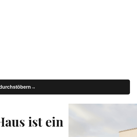
enhaus von
bender
ektenhaus: individuell geplant statt von der
ertighaus. Entdecken Sie Einfamilienhaus,
ilienhaus und Bungalow.
 durchstöbern
→
→
aus ist ein